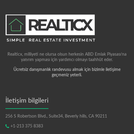
Realticx, milliyeti ne olursa olsun herkesin ABD Emlak Piyasası’na
yatırım yapması için yardımcı olmayı taahhüt eder.
Ücretsiz danışmanlık randevusu almak için bizimle iletişime
geçmeniz yeterli.
İletişim bilgileri
256 S Robertson Blvd., Suite34, Beverly hills, CA 90211
+1-213 375 8383