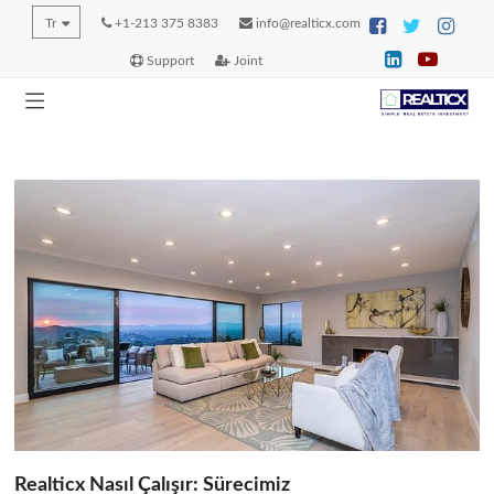
Tr
+1-213 375 8383
info@realticx.com
Support
Joint
Realticx Nasıl Çalışır: Sürecimiz