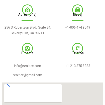
Adres (ofis)
Mesaj
256 S Robertson Blvd., Suite 34,
+1-806 474 9549
Beverly Hills, CA 90211
E-posta
Telefon
info@realticx.com
+1-213 375 8383
realticx@gmail.com