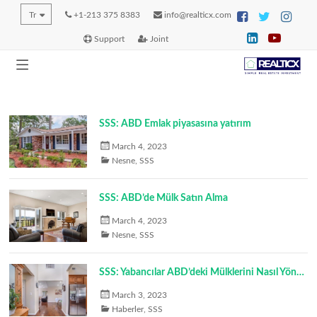
Tr
+1-213 375 8383
info@realticx.com
Support
Joint
SSS: ABD Emlak piyasasına yatırım
March 4, 2023
Nesne
,
SSS
SSS: ABD’de Mülk Satın Alma
March 4, 2023
Nesne
,
SSS
SSS: Yabancılar ABD’deki Mülklerini Nasıl Yönetebilir?
March 3, 2023
Haberler
,
SSS